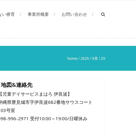
ない療育
事業所概要
お問い合わせ
home
/
2025
/
9月
/
29
地図&連絡先
【児童デイサービスまはろ 伊良波】
沖縄県豊見城市字伊良波682番地サウスコート
103号室
098-996-2971 受付10:00～19:00/日曜休み