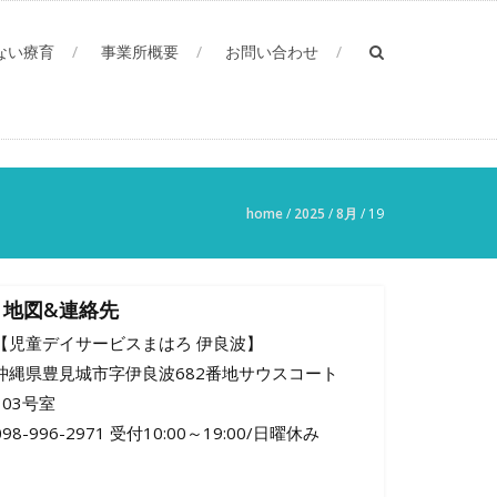
ない療育
事業所概要
お問い合わせ
home
/
2025
/
8月
/
19
地図&連絡先
【児童デイサービスまはろ 伊良波】
沖縄県豊見城市字伊良波682番地サウスコート
103号室
098-996-2971 受付10:00～19:00/日曜休み