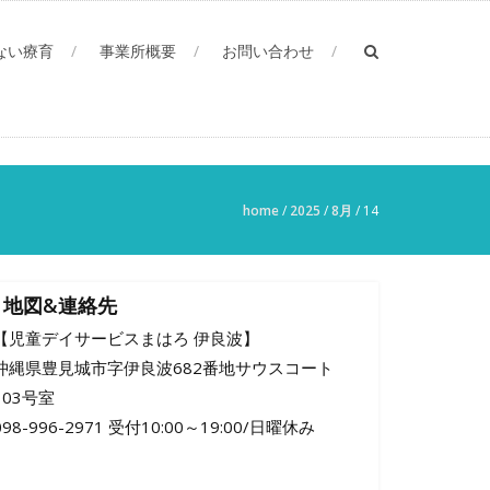
ない療育
事業所概要
お問い合わせ
home
/
2025
/
8月
/
14
地図&連絡先
【児童デイサービスまはろ 伊良波】
沖縄県豊見城市字伊良波682番地サウスコート
103号室
098-996-2971 受付10:00～19:00/日曜休み