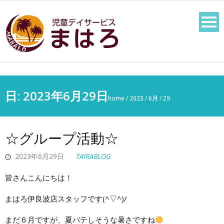
日: 2023年6月29日
home
/
2023
/
6月
/
29
☆グループ活動☆
2023年6月29日
TAIRABLOG
皆さんこんにちは！
まはろ伊良波店スタッフです(^▽^)/
まだ６月ですが、夏バテしそうな暑さですね