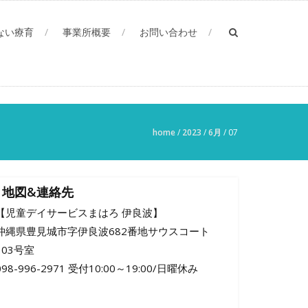
ない療育
事業所概要
お問い合わせ
home
/
2023
/
6月
/
07
地図&連絡先
【児童デイサービスまはろ 伊良波】
沖縄県豊見城市字伊良波682番地サウスコート
103号室
098-996-2971 受付10:00～19:00/日曜休み