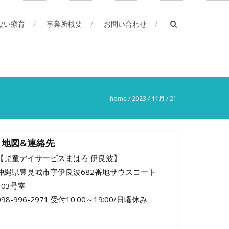
ない療育
事業所概要
お問い合わせ
home
/
2023
/
11月
/
21
地図&連絡先
【児童デイサービスまはろ 伊良波】
沖縄県豊見城市字伊良波682番地サウスコート
103号室
098-996-2971 受付10:00～19:00/日曜休み